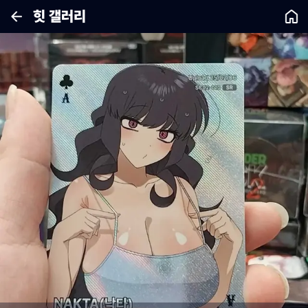
힛 갤러리