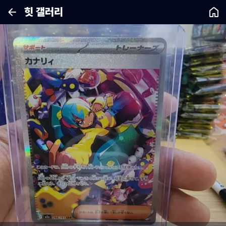
힛 갤러리