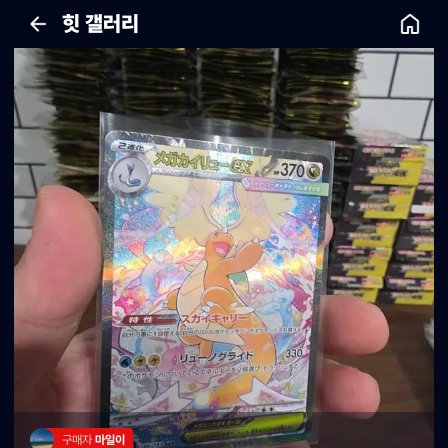
힛 갤러리
구매자 
마일이