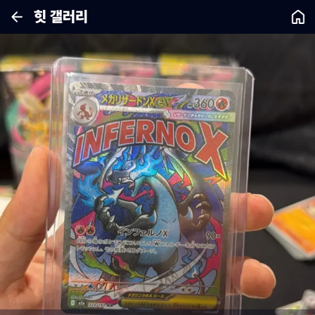
힛 갤러리