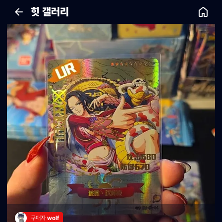
힛 갤러리
구매자 
wolf