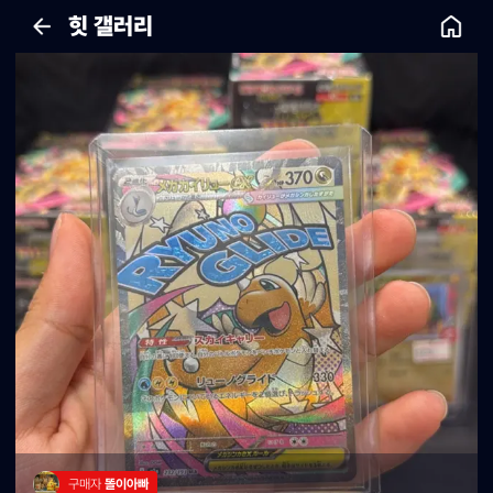
힛 갤러리
구매자 
똘이아빠