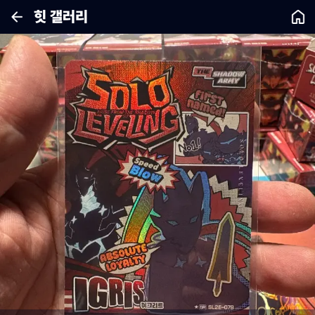
힛 갤러리