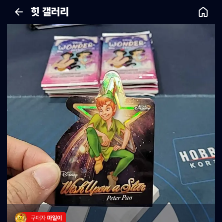
힛 갤러리
구매자 
마일이