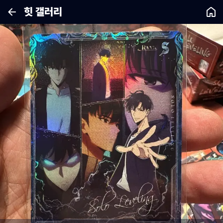
힛 갤러리