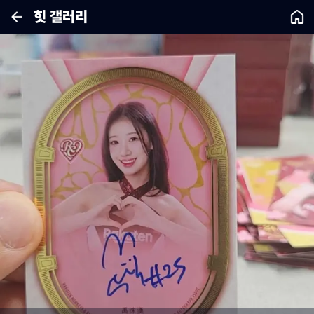
힛 갤러리