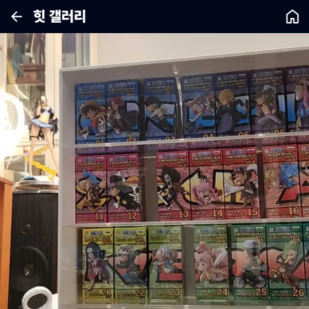
힛 갤러리