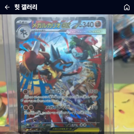
힛 갤러리