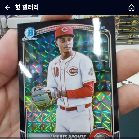
힛 갤러리