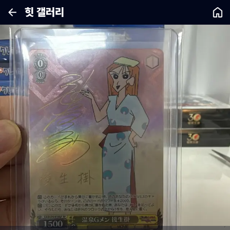
힛 갤러리