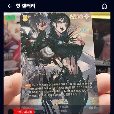
힛 갤러리
구매자 
최고독