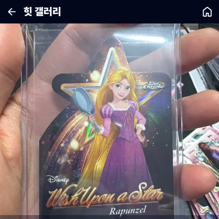
힛 갤러리