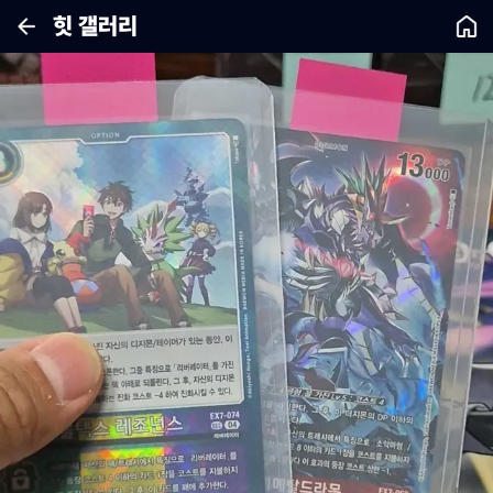
힛 갤러리