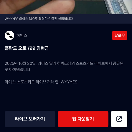
WYYYES 와이스 앱으로 촬영한 인증된 상품입니다
하빅스
팔로우
홀란드 오토 /99 김현금
2025년 10월 30일, 와이스 딜러 하빅스님의 스포츠카드 라이브에서 공유된 
힛 아이템입니다.
와이스: 스포츠카드 라이브 거래 앱, WYYYES
라이브 보러가기
앱 다운받기