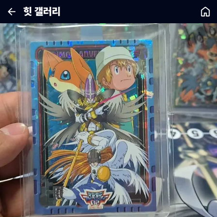
힛 갤러리