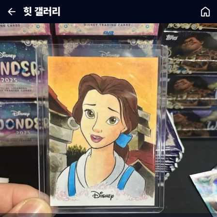
힛 갤러리