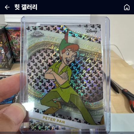
힛 갤러리