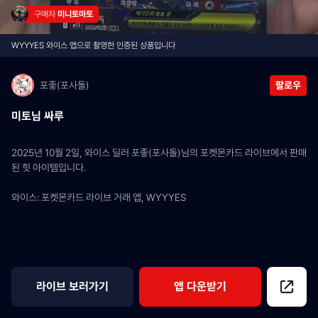
구매자 
미니토마토
WYYYES 와이스 앱으로 촬영한 인증된 상품입니다
포좋(포사돌)
팔로우
미토님 싸루
2025년 10월 2일, 와이스 딜러 포좋(포사돌)님의 포켓몬카드 라이브에서 판매
된 힛 아이템입니다.
와이스: 포켓몬카드 라이브 거래 앱, WYYYES
라이브 보러가기
앱 다운받기