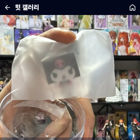
힛 갤러리