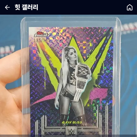
힛 갤러리