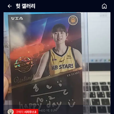
힛 갤러리
구매자 
시리우스3