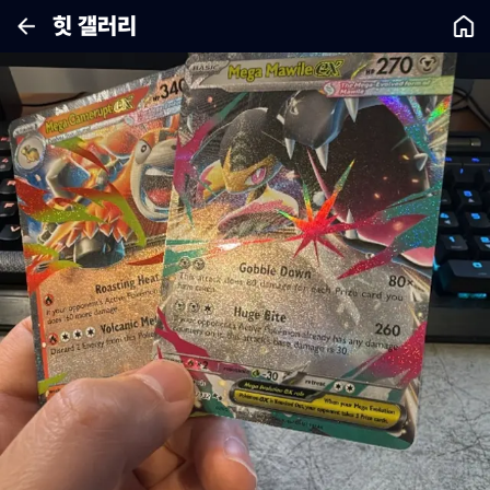
힛 갤러리