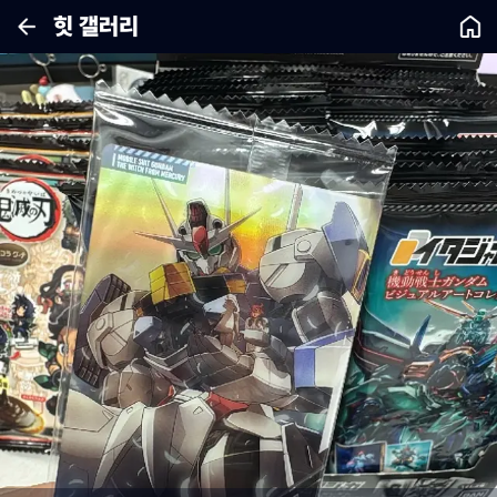
힛 갤러리