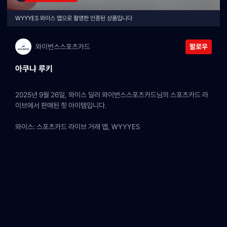
WYYYES 와이스 앱으로 촬영한 인증된 상품입니다
와이번스스포츠카드
팔로우
아쿠냐 루키
2025년 9월 26일, 와이스 딜러 와이번스스포츠카드님의 스포츠카드 라
이브에서 판매된 힛 아이템입니다.
와이스: 스포츠카드 라이브 거래 앱, WYYYES