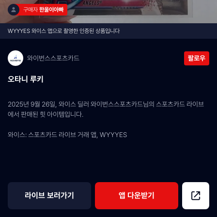
구매자 
한울이아빠
WYYYES 와이스 앱으로 촬영한 인증된 상품입니다
와이번스스포츠카드
팔로우
오타니 루키
2025년 9월 26일, 와이스 딜러 와이번스스포츠카드님의 스포츠카드 라이브
에서 판매된 힛 아이템입니다.
와이스: 스포츠카드 라이브 거래 앱, WYYYES
라이브 보러가기
앱 다운받기