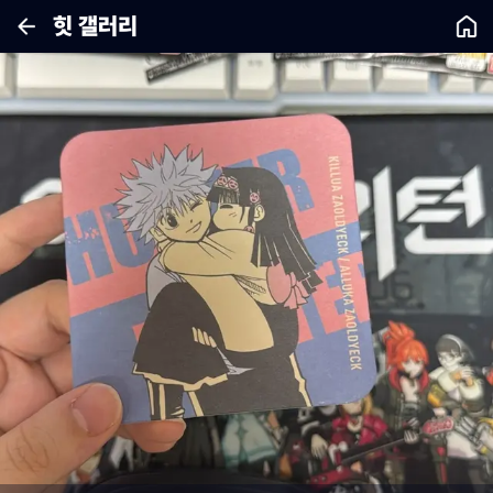
힛 갤러리