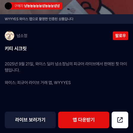
구매자 
냥뇽뇽늉눙늉녕뇽늉눙녕녕
WYYYES 와이스 앱으로 촬영한 인증된 상품입니다
넘소정
팔로우
키티 시크릿
2025년 9월 21일, 와이스 딜러 넘소정님의 피규어 라이브에서 판매된 힛 아이
템입니다.
와이스: 피규어 라이브 거래 앱, WYYYES
라이브 보러가기
앱 다운받기