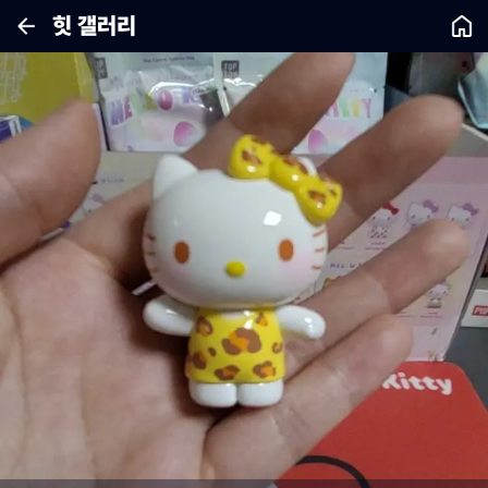
힛 갤러리