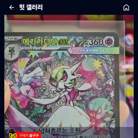
힛 갤러리
구매자 
술구구