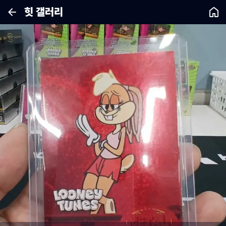
힛 갤러리