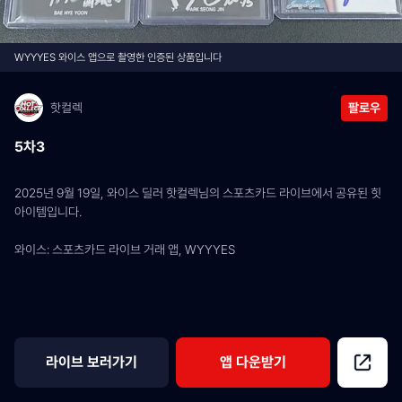
WYYYES 와이스 앱으로 촬영한 인증된 상품입니다
핫컬렉
팔로우
5차3
2025년 9월 19일, 와이스 딜러 핫컬렉님의 스포츠카드 라이브에서 공유된 힛 
아이템입니다.
와이스: 스포츠카드 라이브 거래 앱, WYYYES
라이브 보러가기
앱 다운받기