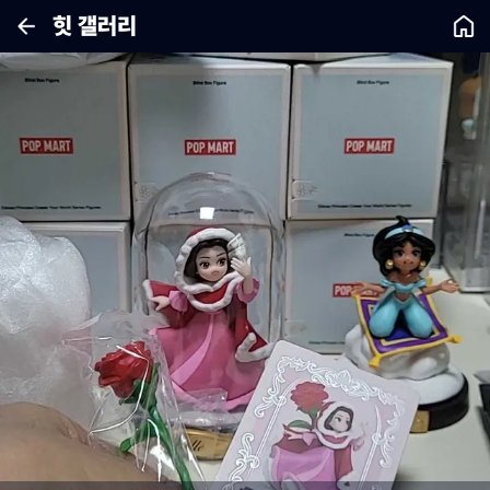
힛 갤러리