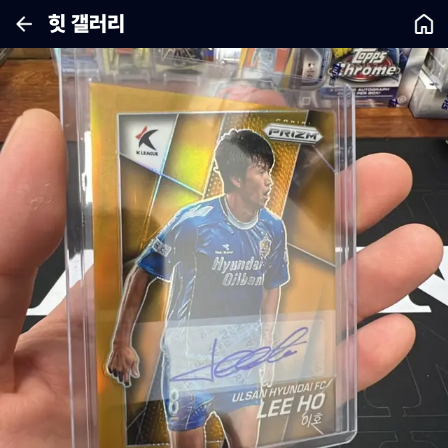
힛 갤러리