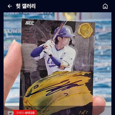
힛 갤러리
구매자 
사이다프