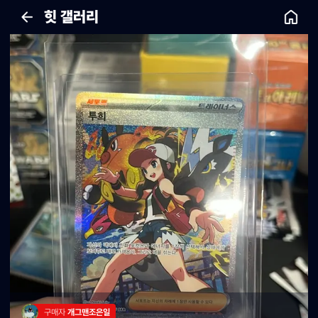
힛 갤러리
구매자 
개그맨조은일