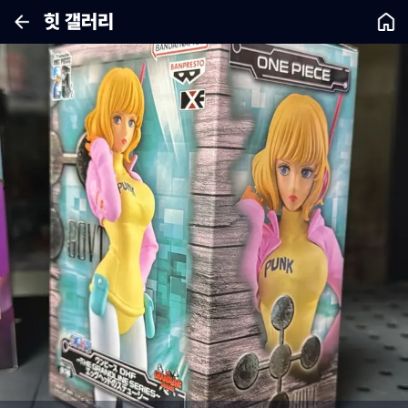
힛 갤러리