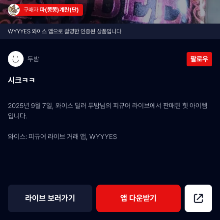
구매자 
파(쫑쫑)계란(단)
WYYYES 와이스 앱으로 촬영한 인증된 상품입니다
두밤
팔로우
시크ㅋㅋ
2025년 9월 7일, 와이스 딜러 두밤님의 피규어 라이브에서 판매된 힛 아이템
입니다.
와이스: 피규어 라이브 거래 앱, WYYYES
라이브 보러가기
앱 다운받기