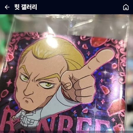
힛 갤러리