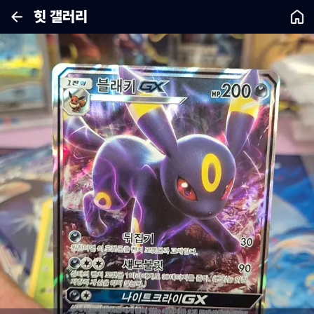
힛 갤러리