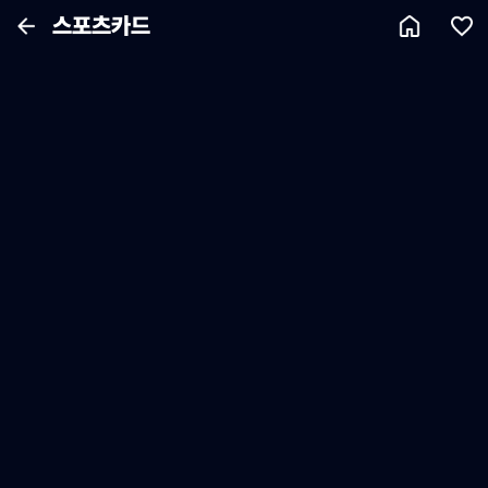
스포츠카드