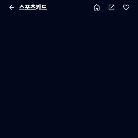
스포츠카드