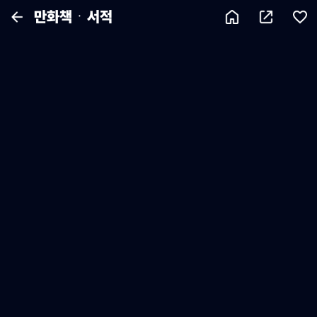
만화책ㆍ서적