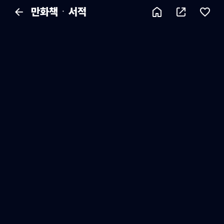
만화책ㆍ서적