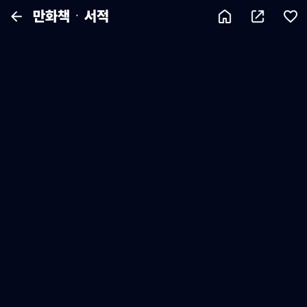
만화책ㆍ서적